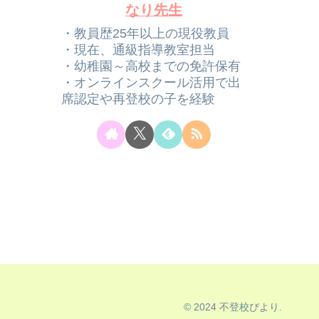
なり先生
・教員歴25年以上の現役教員
・現在、通級指導教室担当
・幼稚園～高校までの免許保有
・オンラインスクール活用で出
席認定や再登校の子を経験
© 2024 不登校びより.