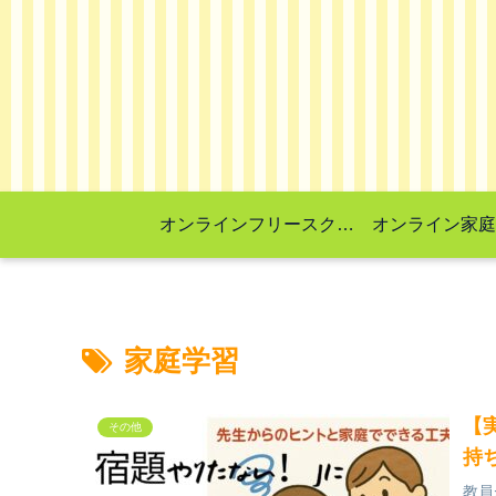
オンラインフリースクール
オンライン家庭
家庭学習
【
その他
持
教員