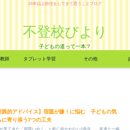
25年以上担任をしてきて思うことブログ
不登校びより
教師
タブレット学習
その他
実践的アドバイス】宿題が嫌！に悩む 子どもの気
ちに寄り添う7つの工夫
が見てきた「宿題いや！」と机に向かわない1年生…。友達と一緒