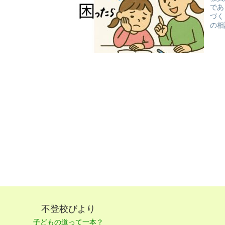
であ
づく
の相
不登校びより