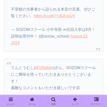
不登校の当事者から語られる本音の言葉、ぜひご
覧ください。
https://t.co/b7YdGFzuVh
— SOZOWスクール 小中等部 📣次回入学は8月！
説明会受付中！ (@sozow_school)
August 22,
2024
てんとうむし(
@10to6shi
)さん、SOZOWスクール
にご興味を持っていただきありがとうございま
す！
素敵なコメントもいただき嬉しいです😌
もっと詳しい内容は、説明会・個別相談でお伝え
メニュー
ホーム
検索
トップ
サイドバー