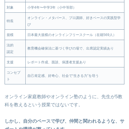
対象
小学4年〜中学3年（小中等部）
オンライン・メタバース、プロ講師、好きベースの実践型学
特長
び
規模
日本最大規模のオンラインフリースクール（在籍569人）
法的
教育機会確保法に基づく学びの場で、出席認定実績あり
認定
支援
レポート作成、面談、保護者支援あり
コンセプ
自己肯定感、好奇心、社会で“生きる力”を培う
ト
オンライン家庭教師やオンライン塾のように、先生が5教
科を教えるという授業ではないです。
しかし、自分のペースで学び、仲間と関われるような、サ