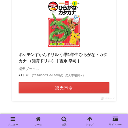
ポケモンずかんドリル 小学1年生 ひらがな・カタ
カナ （知育ドリル） [ 吉永 幸司 ]
楽天ブックス
¥1,078
（2026/06/29 04:30時点 | 楽天市場調べ）
楽天市場
ポチップ
その他
1年生
ひらがな
入学前
入学準備
メニュー
ホーム
検索
トップ
サイドバー
教育
育児