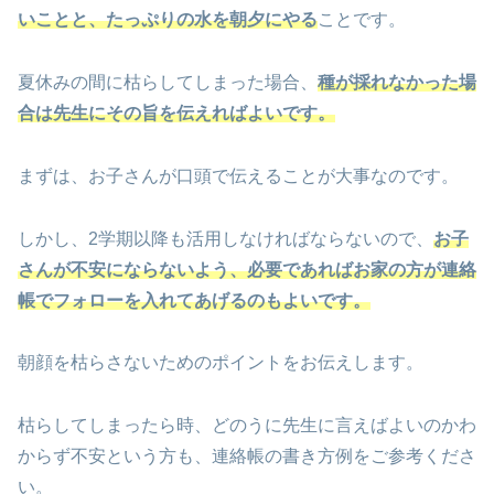
いことと、たっぷりの水を朝夕にやる
ことです。
夏休みの間に枯らしてしまった場合、
種が
採れな
か
った
場
合は
先生に
その
旨
を
伝えればよいです
。
まずは、お子さんが口頭で伝えることが大事なのです。
しかし、2学期以降も活用しなければならないので、
お子
さんが不安にならないよう、必要であればお家の方が連絡
帳でフォローを入れてあげるのもよいです。
朝顔を枯らさないためのポイントをお伝えします。
枯らしてしまったら時、どのうに先生に言えばよいのかわ
からず不安という方も、連絡帳の書き方例をご参考くださ
い。