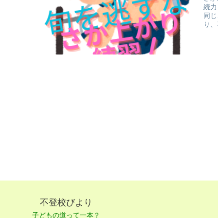
続力
同じ
り、
かち
不登校びより