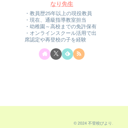
なり先生
・教員歴25年以上の現役教員
・現在、通級指導教室担当
・幼稚園～高校までの免許保有
・オンラインスクール活用で出
席認定や再登校の子を経験
© 2024 不登校びより.