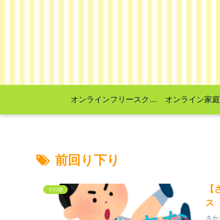
オンラインフリースクール
オンライン家庭
前回り下り
【
その他
ス
さか